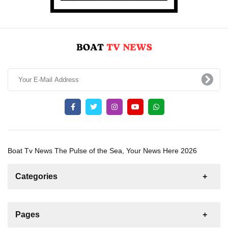
Boat Tv News The Pulse of the Sea, Your News Here 2026
Categories
News
For Rent
For Sale
Boat
Pages
Gulet
Sailing Yacht