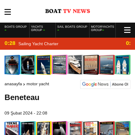
BOATS GROUP
YACHTS
SAIL BOATS GROUP
MOTORYACHTS
GROUP
GROUP
0:28
0:2
Sailing Yacht Charter
anasayfa
motor yacht
Beneteau
09 Şubat 2024 - 22:08