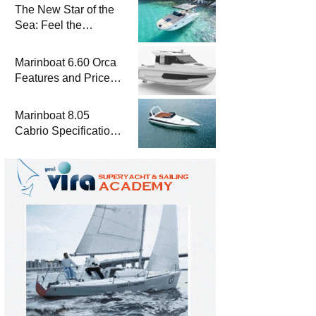
The New Star of the
Sea: Feel the
Difference with
Marinboat Vento-850
Marinboat 6.60 Orca
Features and Prices
– Luxury Outboard
Motorboat
Marinboat 8.05
Cabrio Specifications
and Prices – Class-A
Luxury Boat