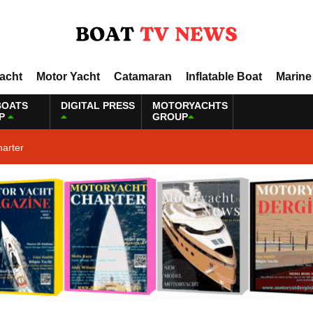
Yacht
Motor Yacht
Catamaran
Inflatable Boat
Marine
BOATS
DIGITAL PRESS
MOTORYACHTS
P
GROUP
harter